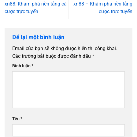
xn88: Khám phá nền tảng cá
xn88 – Khám phá nền tảng
cược trực tuyến
cược trực tuyến
Để lại một bình luận
Email của bạn sẽ không được hiển thị công khai.
Các trường bắt buộc được đánh dấu
*
Bình luận
*
Tên
*