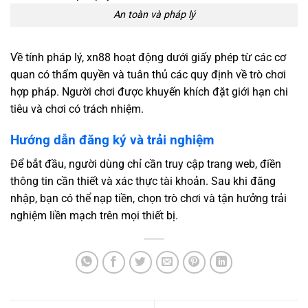
An toàn và pháp lý
Về tính pháp lý, xn88 hoạt động dưới giấy phép từ các cơ
quan có thẩm quyền và tuân thủ các quy định về trò chơi
hợp pháp. Người chơi được khuyến khích đặt giới hạn chi
tiêu và chơi có trách nhiệm.
Hướng dẫn đăng ký và trải nghiệm
Để bắt đầu, người dùng chỉ cần truy cập trang web, điền
thông tin cần thiết và xác thực tài khoản. Sau khi đăng
nhập, bạn có thể nạp tiền, chọn trò chơi và tận hưởng trải
nghiệm liền mạch trên mọi thiết bị.