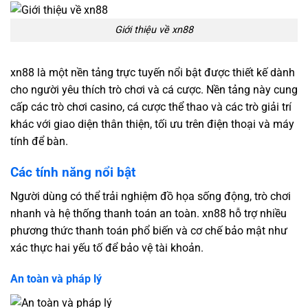
Giới thiệu về xn88
xn88 là một nền tảng trực tuyến nổi bật được thiết kế dành
cho người yêu thích trò chơi và cá cược. Nền tảng này cung
cấp các trò chơi casino, cá cược thể thao và các trò giải trí
khác với giao diện thân thiện, tối ưu trên điện thoại và máy
tính để bàn.
Các tính năng nổi bật
Người dùng có thể trải nghiệm đồ họa sống động, trò chơi
nhanh và hệ thống thanh toán an toàn. xn88 hỗ trợ nhiều
phương thức thanh toán phổ biến và cơ chế bảo mật như
xác thực hai yếu tố để bảo vệ tài khoản.
An toàn và pháp lý