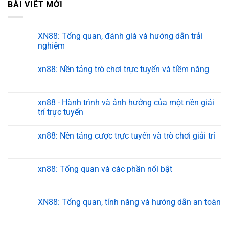
BÀI VIẾT MỚI
XN88: Tổng quan, đánh giá và hướng dẫn trải
nghiệm
xn88: Nền tảng trò chơi trực tuyến và tiềm năng
xn88 - Hành trình và ảnh hưởng của một nền giải
trí trực tuyến
xn88: Nền tảng cược trực tuyến và trò chơi giải trí
xn88: Tổng quan và các phần nổi bật
XN88: Tổng quan, tính năng và hướng dẫn an toàn