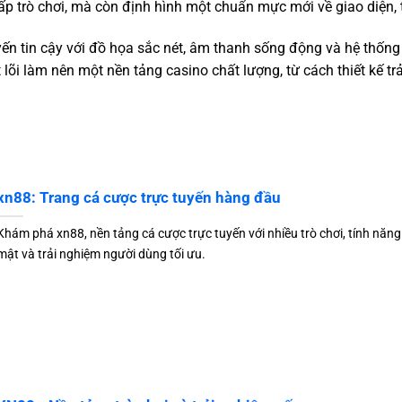
ấp trò chơi, mà còn định hình một chuẩn mực mới về giao diện, 
ến tin cậy với đồ họa sắc nét, âm thanh sống động và hệ thống
t lõi làm nên một nền tảng casino chất lượng, từ cách thiết kế 
xn88: Trang cá cược trực tuyến hàng đầu
xn88 casino tổng quan
Khám phá xn88, nền tảng cá cược trực tuyến với nhiều trò chơi, tính năn
mật và trải nghiệm người dùng tối ưu.
ột hệ sinh thái trò chơi đa dạng, nhằm đáp ứng nhu cầu giải t
chơi từ slot reels, bàn cược cổ điển cho đến các phiên bản live c
bằng và minh bạch, nơi người chơi có thể trải nghiệm các cơ hội
o
không chỉ dừng lại ở việc cho phép người dùng quay số hay đặ
ng bảo mật hàng đầu nhằm đảm bảo dữ liệu và tiền của người chơ