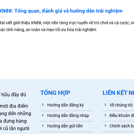
casino
tối ưu hóa mọi yếu tố để đảm bảo hiệu suất và trải nghiệm
XN88: Tổng quan, đánh giá và hướng dẫn trải nghiệm
 hình nhỏ giúp người chơi có thể tận hưởng các trò chơi ở mọi
ham gia các trò chơi yêu thích mà không bỏ lỡ trải nghiệm đỉnh 
Bài viết giới thiệu XN88, một nền tảng trực tuyến về trò chơi và cá cược, n
các tính năng, an toàn và mẹo tối ưu hóa trải nghiệm.
 giữa công nghệ tiên tiến, quy trình vận hành chặt chẽ và chiế
 công bằng của mọi trò chơi. Nền tảng áp dụng giao thức bảo 
ành vi xâm nhập. Bên cạnh đó, công nghệ streaming cho live ca
c như đang ở một sòng bạc thật.
ng thời hàng ngàn lượt chơi mà không gặp lag hoặc gián đoạn. Hệ
động của người chơi được theo dõi và kiểm soát theo chuẩn quố
TỔNG HỢP
LIÊN KẾT 
ở hữu đầy đủ
trường, giúp xn88 casino duy trì sự cập nhật và phong phú.
Hướng dẫn đăng ký
Về chúng tôị
 một địa điểm
 mang đến những
Hướng dẫn đăng nhập
Điều khoản điê
ưa đựng hàng
c năng để đáp ứng nhiều loại người chơi và mục tiêu giải trí.
Hướng dẫn gửi tiền
Chính sách ba
i cũ lẫn người