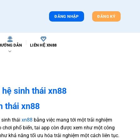
ĐĂNG NHẬP
ĐĂNG KÝ
HƯỚNG DẪN
LIÊN HỆ XN88
 hệ sinh thái xn88
h thái xn88
 sinh thái
xn88
bằng việc mang tới một trải nghiệm
trò chơi phổ biến, tai app còn được xem như một công
hư khả năng tối ưu hóa trải nghiệm một cách liên tục.