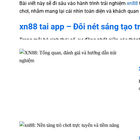
Bài viết này sẽ đi sâu vào hành trình trải nghiệm
xn88
t
chơi, nhằm mang lại cái nhìn toàn diện và khách quan 
xn88 tai app – Đôi nét sáng tạo t
Trong mỗi hệ sinh thái số, sự đồng nhất giữa các thàn
tai app, đội ngũ phát triển nhấn mạnh vào việc cung 
nghiệm khác nhau. Tai app được thiết kế để tối ưu hóa 
thị và tương tác sao cho phù hợp với thói quen duyệt w
khiển cá nhân, cho đến các thông tin chi tiết về kết 
người chơi thực hiện đều nhận được phản hồi tức thì, 
và gắn kết lâu dài với sản phẩm.
Tổng quan về xn88 tai app