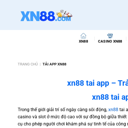
Chuyển
đến
nội
dung
XN88
CASINO XN88
TRANG CHỦ
|
TẢI APP XN88
xn88 tai app – Tr
xn88 tai a
Trong thế giới giải trí số ngày càng sôi động,
xn88
tai 
casino và slot ở mức độ cao với sự đồng bộ giữa thiết 
cụ cho phép người chơi khám phá sự tinh tế của công n