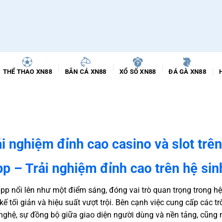
THỂ THAO XN88
BẮN CÁ XN88
XỔ SỐ XN88
ĐÁ GÀ XN88
ải nghiệm đỉnh cao casino và slot trên
pp – Trải nghiệm đỉnh cao trên hệ sin
app nổi lên như một điểm sáng, đóng vai trò quan trọng trong hệ
kế tối giản và hiệu suất vượt trội. Bên cạnh việc cung cấp các 
ghệ, sự đồng bộ giữa giao diện người dùng và nền tảng, cũng n