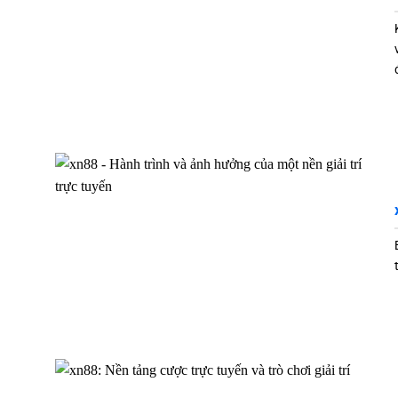
Tổng quan về
xn88
tai app cho thấy đây không chỉ là
trung vào việc cung cấp các cơ hội giải trí đa dạng, từ
sự khéo léo của người chơi. Mục tiêu chính của tai a
xu hướng thị trường một cách nhanh chóng. Điều này đồ
nhận thấy lợi ích từ các cập nhật sản phẩm thường xu
quán với bảng màu thương hiệu, chất lượng đồ họa và 
Các tính năng và dịch vụ cốt lõi
Đối với một sản phẩm mang tính chất giải trí và cựa qu
đây là những điểm nổi bật đáng chú ý và được chứng 
- Giao diện người dùng tối giản nhưng hiện đại, khả n
lược, tránh bị rời rạc giữa các yếu tố nội dung khác nh