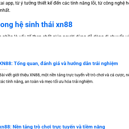
ai app, từ ý tưởng thiết kế đến các tính năng lõi, từ công nghệ 
nhất.
rong hệ sinh thái xn88
h phần là yếu tố then chốt giúp người dùng dễ dàng di chuyển 
cấp một nền tảng có giao diện thân thiện nhưng vẫn đầy đủ côn
trải nghiệm người dùng ở mọi thiết bị, từ máy tính bảng đến điệ
eb và thói quen chơi của từng người. Khía cạnh “đồng bộ” được t
XN88: Tổng quan, đánh giá và hướng dẫn trải nghiệm
quả và lịch sử vòng quay. Sự sáng tạo không chỉ ở cách bố trí 
giúp tăng cảm giác nhận thức về tiến trình và mức độ tương tác.
Bài viết giới thiệu XN88, một nền tảng trực tuyến về trò chơi và cá cược, n
các tính năng, an toàn và mẹo tối ưu hóa trải nghiệm.
Đôi nét sáng tạo trong hệ sinh thái xn88
xn88: Nền tảng trò chơi trực tuyến và tiềm năng