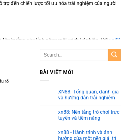
hỗ trợ đến chiến lược tối ưu hóa trải nghiệm của người
và tận hưởng các tính năng một cách tự nhiên. Với
xn88
g cụ chuyên sâu cho người chơi có nhiều mức độ kinh
n thoại di động, với khả năng điều chỉnh cấu hình hiển
hể hiện ở mọi lớp: từ thư viện trò chơi, bảng điều
mà còn ở cách phản hồi người dùng — mỗi hành động
BÀI VIẾT MỚI
 Đây chính là yếu tố then chốt để phát huy sự hứng thú
êu rõ
XN88: Tổng quan, đánh giá
và hướng dẫn trải nghiệm
xn88: Nền tảng trò chơi trực
tuyến và tiềm năng
xn88 - Hành trình và ảnh
hưởng của một nền giải trí