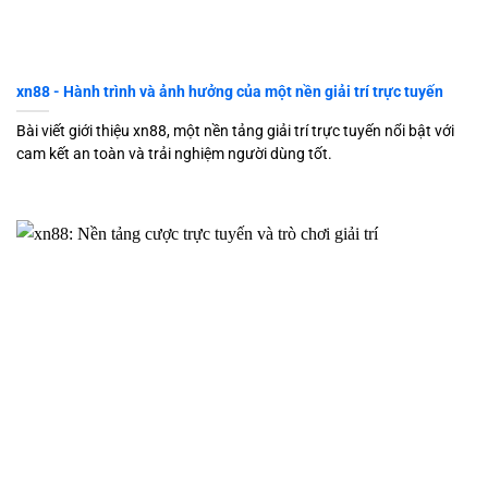
trình truyền tải và lưu trữ, có cam kết rõ ràng về việc không
chia sẻ thông tin nhạy cảm cho bên thứ ba ngoài phạm vi
xử lý yêu cầu. Ngoài ra, trang Liên hệ được tối ưu hóa để
xn88 - Hành trình và ảnh hưởng của một nền giải trí trực tuyến
tuân thủ các chuẩn bảo mật và quy định áp dụng cho dữ
liệu người dùng ở khu vực hoạt động. Việc này không chỉ
Bài viết giới thiệu xn88, một nền tảng giải trí trực tuyến nổi bật với
giúp bảo vệ người dùng mà còn củng cố niềm tin của
cam kết an toàn và trải nghiệm người dùng tốt.
khách hàng và đối tác vào thương hiệuxn88. Cuối cùng,
một điểm mạnh của xn88 lien he là tính tương tác và khả
năng mở rộng. Khi cộng đồng người dùng mở rộng hoặc
khi xn88 bổ sung các kênh liên hệ mới, hệ thống có thể
thích ứng, thêm các trường thông tin cần thiết, tích hợp với
các công cụ chăm sóc khách hàng và nâng cấp các khả
năng tự động hoá mà không làm gián đoạn trải nghiệm
người dùng. Tóm lại, xn88 lien he là một thành phần thiết
yếu trong kiến trúc thương hiệu, đóng vai trò là cầu nối tin
cậy giữa khách hàng và đội ngũ xn88, đồng thời đóng góp
cho sự phát triển bền vững của sản phẩm và dịch vụ.