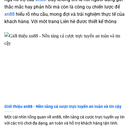
thắc mắc hay phản hồi mà còn là công cụ chiến lược để
xn88
hiểu rõ nhu cầu, mong đợi và trải nghiệm thực tế của
khách hàng. Với một trang Liên hệ được thiết kế thông
minh,
xn88
có thể nhanh chóng nắm bắt thông tin quan
trọng, tối ưu hóa quy trình xử lý yêu cầu và nâng cao độ tin
cậy của thương hiệu trước mắt người dùng. Nói một cách
ngắn gọn,
xn88
lien he không chỉ là một biểu mẫu hay một
liên hệ đơn thuần. Đó là một kênh tham gia mở, nơi mà
khách hàng cảm nhận được sự lắng nghe, sự chuyên
nghiệp và cam kết lắng nghe từ phía đội ngũ
xn88
. Khi
người dùng có vấn đề phát sinh hoặc nhu cầu cần được tư
vấn, trang liên hệ sẽ cung cấp một đường ống liên tục từ
lúc họ bắt đầu gửi thông tin cho đến khi nhận được phản
hồi cuối cùng. Điều này đòi hỏi một thiết kế UX tinh tế, một
Giới thiệu xn88 - Nền tảng cá cược trực tuyến an toàn và tin cậy
hệ thống quản lý yêu cầu hiệu quả và một nền tảng bảo
mật mạnh mẽ để bảo vệ dữ liệu người dùng và xây dựng
Một cái nhìn tổng quan về xn88, nền tảng cá cược trực tuyến uy tín
với các trò chơi đa dạng, an toàn và hỗ trợ khách hàng tận tình.
nền tảng tin cậy cho mọi giao tiếp. Trong ngữ cảnh cạnh