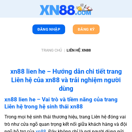
Chuyển
đến
nội
dung
ĐĂNG NHẬP
ĐĂNG KÝ
TRANG CHỦ
|
LIÊN HỆ XN88
xn88 lien he – Hướng dẫn chi tiết trang
Liên hệ của xn88 và trải nghiệm người
dùng
xn88 lien he – Vai trò và tiềm năng của trang
Liên hệ trong hệ sinh thái xn88
Trong mọi hệ sinh thái thương hiệu, trang Liên hệ đóng vai
trò như cửa ngõ quan trọng kết nối giữa khách hàng và đội
ngũ hỗ trợ của
xn88
. Đây không chỉ là nơi người dùng gửi