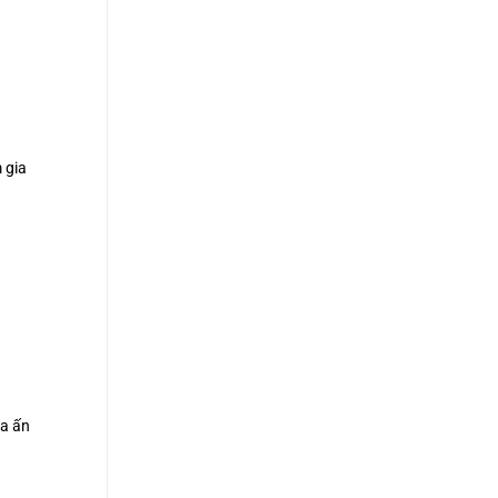
 gia
ọa ấn