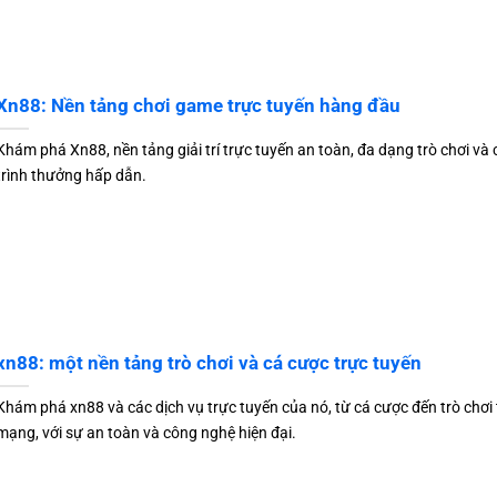
Xn88: Nền tảng chơi game trực tuyến hàng đầu
Khám phá Xn88, nền tảng giải trí trực tuyến an toàn, đa dạng trò chơi và
trình thưởng hấp dẫn.
xn88: một nền tảng trò chơi và cá cược trực tuyến
Khám phá xn88 và các dịch vụ trực tuyến của nó, từ cá cược đến trò chơi 
mạng, với sự an toàn và công nghệ hiện đại.