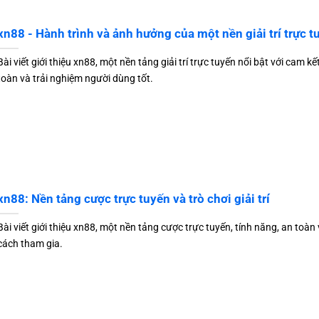
xn88 - Hành trình và ảnh hưởng của một nền giải trí trực t
Bài viết giới thiệu xn88, một nền tảng giải trí trực tuyến nổi bật với cam kế
toàn và trải nghiệm người dùng tốt.
xn88: Nền tảng cược trực tuyến và trò chơi giải trí
Bài viết giới thiệu xn88, một nền tảng cược trực tuyến, tính năng, an toàn
cách tham gia.