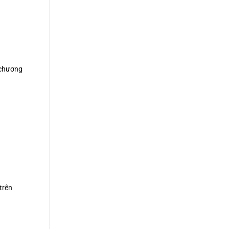
 chương
trên