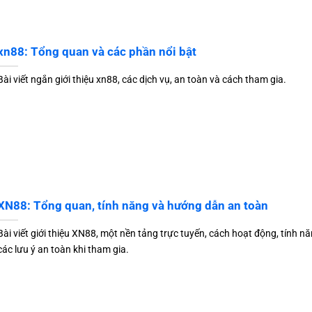
xn88: Tổng quan và các phần nổi bật
Bài viết ngắn giới thiệu xn88, các dịch vụ, an toàn và cách tham gia.
XN88: Tổng quan, tính năng và hướng dẫn an toàn
Bài viết giới thiệu XN88, một nền tảng trực tuyến, cách hoạt động, tính n
các lưu ý an toàn khi tham gia.