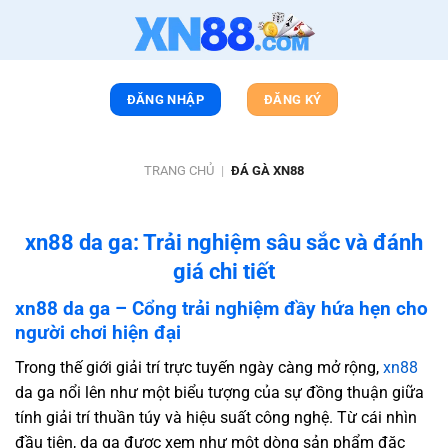
Chuyển
đến
nội
dung
ĐĂNG NHẬP
ĐĂNG KÝ
TRANG CHỦ
|
ĐÁ GÀ XN88
xn88 da ga: Trải nghiệm sâu sắc và đánh
giá chi tiết
xn88 da ga – Cổng trải nghiệm đầy hứa hẹn cho
người chơi hiện đại
Trong thế giới giải trí trực tuyến ngày càng mở rộng,
xn88
da ga nổi lên như một biểu tượng của sự đồng thuận giữa
tính giải trí thuần túy và hiệu suất công nghệ. Từ cái nhìn
đầu tiên, da ga được xem như một dòng sản phẩm đặc