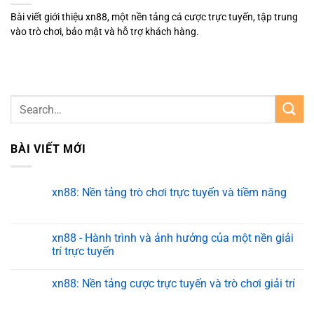
hoạt động trên nền tảng này.
Bài viết giới thiệu xn88, một nền tảng cá cược trực tuyến, tập trung
vào trò chơi, bảo mật và hỗ trợ khách hàng.
Hệ thống khuyến mãi và phần thưởng linh hoạt:
da ga tích
hợp cơ chế thưởng theo cấp độ, chu kỳ sự kiện và các
chương trình đặc biệt dành cho người chơi tích lũy kinh
nghiệm. Điều này khuyến khích người chơi khám phá các
chế độ khác nhau và duy trì động lực tham gia liên tục.
Hỗ trợ và cộng đồng:
một mạng lưới hỗ trợ nhanh chóng
BÀI VIẾT MỚI
và hiệu quả cùng với cộng đồng người chơi tích cực giúp
người dùng tìm ra câu trả lời cho thắc mắc của họ. Dịch vụ
chăm sóc khách hàng được thiết kế để đáp ứng nhanh các
xn88: Nền tảng trò chơi trực tuyến và tiềm năng
yêu cầu, từ câu hỏi kỹ thuật đến các vấn đề liên quan đến
trải nghiệm người dùng.
xn88 - Hành trình và ảnh hưởng của một nền giải
Khả năng tích hợp và mở rộng:
da ga được xây dựng như
trí trực tuyến
một nền tảng mở, cho phép tích hợp các game và module
mới mà không làm gián đoạn trải nghiệm hiện tại. Điều
xn88: Nền tảng cược trực tuyến và trò chơi giải trí
này giúp hệ sinh thái xn88 luôn cập nhật và đáp ứng được