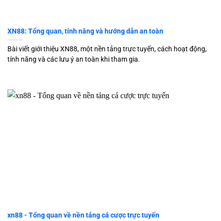
xây dựng với tiêu chuẩn UI/UX hiện đại, cho phép người
chơi dễ dàng nhận diện các biểu tượng điều khiển, bảng
điều khiển và khu vực tương tác. Giao diện này không chỉ
XN88: Tổng quan, tính năng và hướng dẫn an toàn
đẹp mắt ở mắt nhìn mà còn tối ưu hóa cho mọi thiết bị, từ
máy tính để bàn đến điện thoại di động, đảm bảo trải
Bài viết giới thiệu XN88, một nền tảng trực tuyến, cách hoạt động,
tính năng và các lưu ý an toàn khi tham gia.
nghiệm liền mạch ở mọi ngữ cảnh.
Tính năng tương tác theo thời gian thực:
hệ thống đồng bộ
hóa độ trễ thấp giúp mọi hành động được phản hồi nhanh
chóng. Người chơi có thể thấy tác động của quyết định của
họ trong thời gian thật, từ việc chọn chế độ chơi đến cách
quản lý tài nguyên trên màn hình. Sự nhạy bén về mặt thời
gian không chỉ nâng cao trải nghiệm mà còn tăng tính
cạnh tranh trong nhóm người chơi có mục tiêu cao.
An toàn và bảo mật dữ liệu:
áp dụng các tiêu chuẩn mã
hóa và kiểm soát truy cập nghiêm ngặt. Các kết nối được
bảo vệ bởi các giao thức SSL/TLS hiện đại; dữ liệu nhạy
cảm được mã hóa và lưu trữ theo các chuẩn an toàn.
xn88 - Tổng quan về nền tảng cá cược trực tuyến
Người chơi có thể yên tâm về sự bảo mật khi tham gia các