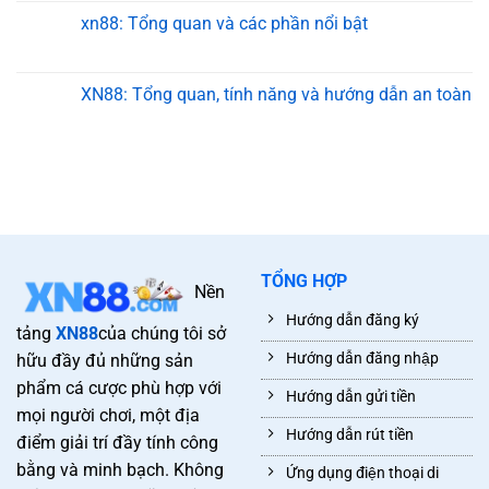
nhu cầu thay đổi của thị trường giải trí trực tuyến.
xn88: Tổng quan và các phần nổi bật
Các tính năng và dịch vụ cốt lõi của xn88 da ga
XN88: Tổng quan, tính năng và hướng dẫn an toàn
Công nghệ và lợi thế cạnh tranh của xn88 da ga
Khía cạnh công nghệ đóng vai trò then chốt trong khả
năng cung cấp một trải nghiệm liền mạch và an toàn. Da
ga không chỉ là một giao diện người dùng đẹp mắt mà còn
là kết quả của các quyết định kỹ thuật được tối ưu cho hiệu
TỔNG HỢP
Nền
suất cao và sự ổn định 24/7. Dưới đây là một số yếu tố
Hướng dẫn đăng ký
công nghệ và lợi thế mà người đánh giá có thể xem xét khi
tảng
XN88
của chúng tôi sở
tiến hành trải nghiệm xn88 da ga.
Hướng dẫn đăng nhập
hữu đầy đủ những sản
phẩm cá cược phù hợp với
Hướng dẫn gửi tiền
Kiến trúc phân tán và CDN tối ưu:
hệ thống được thiết kế
mọi người chơi, một địa
để phân bổ tải và giảm độ trễ bằng cách sử dụng mạng
Hướng dẫn rút tiền
điểm giải trí đầy tính công
lưới máy chủ phân tán. Điều này đảm bảo tốc độ phản hồi
bằng và minh bạch. Không
Ứng dụng điện thoại di
nhanh và trải nghiệm mượt mà ngay cả khi lượng người