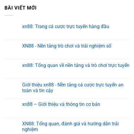
BÀI VIẾT MỚI
xn88: Trang cá cược trực tuyến hàng đầu
XN88 - Nền tảng trò chơi và trải nghiệm số
xn88: Tổng quan về nền tảng và trò chơi trực tuyến
Giới thiệu xn88 - Nền tảng cá cược trực tuyến an
toàn và tin cậy
xn88 – Giới thiệu và thông tin cơ bản
XN88: Tổng quan, đánh giá và hướng dẫn trải
nghiệm