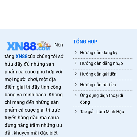
TỔNG HỢP
Nền
Hướng dẫn đăng ký
tảng
XN88
của chúng tôi sở
Hướng dẫn đăng nhập
hữu đầy đủ những sản
phẩm cá cược phù hợp với
Hướng dẫn gửi tiền
mọi người chơi, một địa
Hướng dẫn rút tiền
điểm giải trí đầy tính công
bằng và minh bạch. Không
Ứng dụng điện thoại di
chỉ mang đến những sản
động
phẩm cá cược giải trí trực
Tác giả : Lâm Minh Hậu
tuyến hàng đầu mà chưa
đựng hàng trăm những ưu
đãi, khuyến mãi đặc biệt