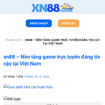
Chuyển
đến
nội
dung
ĐĂNG NHẬP
ĐĂNG KÝ
TRANG CHỦ
|
XN88 – NỀN TẢNG GAME TRỰC TUYẾN ĐÁNG TIN CẬY
TẠI VIỆT NAM
xn88 – Nền tảng game trực tuyến đáng tin
cậy tại Việt Nam
ĐÃ ĐĂNG TRÊN
THÁNG 08 10, 2026