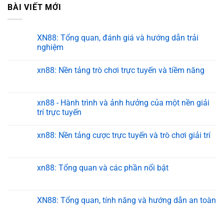
BÀI VIẾT MỚI
XN88: Tổng quan, đánh giá và hướng dẫn trải
nghiệm
xn88: Nền tảng trò chơi trực tuyến và tiềm năng
xn88 - Hành trình và ảnh hưởng của một nền giải
trí trực tuyến
xn88: Nền tảng cược trực tuyến và trò chơi giải trí
xn88: Tổng quan và các phần nổi bật
XN88: Tổng quan, tính năng và hướng dẫn an toàn