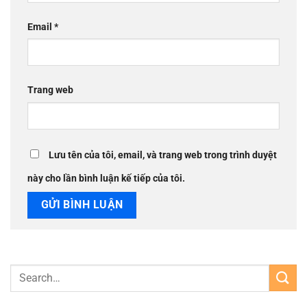
Email
*
Trang web
Lưu tên của tôi, email, và trang web trong trình duyệt
này cho lần bình luận kế tiếp của tôi.