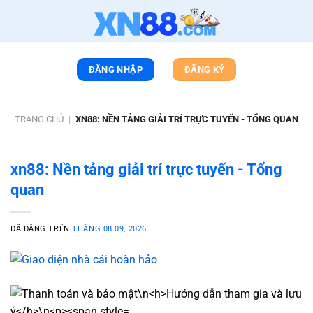
Chuyển
đến
nội
dung
ĐĂNG NHẬP
ĐĂNG KÝ
TRANG CHỦ
|
XN88: NỀN TẢNG GIẢI TRÍ TRỰC TUYẾN - TỔNG QUAN
xn88: Nền tảng giải trí trực tuyến - Tổng
quan
ĐÃ ĐĂNG TRÊN
THÁNG 08 09, 2026