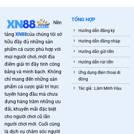
TỔNG HỢP
Nền
Hướng dẫn đăng ký
tảng
XN88
của chúng tôi sở
Hướng dẫn đăng nhập
hữu đầy đủ những sản
phẩm cá cược phù hợp với
Hướng dẫn gửi tiền
mọi người chơi, một địa
Hướng dẫn rút tiền
điểm giải trí đầy tính công
bằng và minh bạch. Không
Ứng dụng điện thoại di
chỉ mang đến những sản
động
phẩm cá cược giải trí trực
Tác giả : Lâm Minh Hậu
tuyến hàng đầu mà chưa
đựng hàng trăm những ưu
đãi, khuyến mãi đặc biệt
cho người chơi cũ lẫn
người chơi mới. Cuối cùng
là dịch vụ chăm sóc người