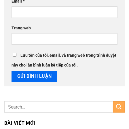
Email
*
Trang web
Lưu tên của tôi, email, và trang web trong trình duyệt
này cho lần bình luận kế tiếp của tôi.
BÀI VIẾT MỚI