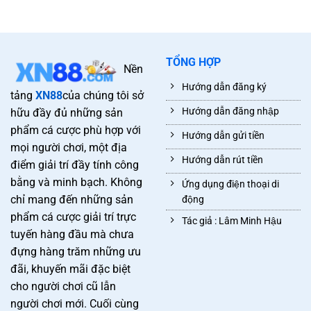
TỔNG HỢP
Nền
Hướng dẫn đăng ký
tảng
XN88
của chúng tôi sở
Hướng dẫn đăng nhập
hữu đầy đủ những sản
phẩm cá cược phù hợp với
Hướng dẫn gửi tiền
mọi người chơi, một địa
Hướng dẫn rút tiền
điểm giải trí đầy tính công
bằng và minh bạch. Không
Ứng dụng điện thoại di
chỉ mang đến những sản
động
phẩm cá cược giải trí trực
Tác giả : Lâm Minh Hậu
tuyến hàng đầu mà chưa
đựng hàng trăm những ưu
đãi, khuyến mãi đặc biệt
cho người chơi cũ lẫn
người chơi mới. Cuối cùng