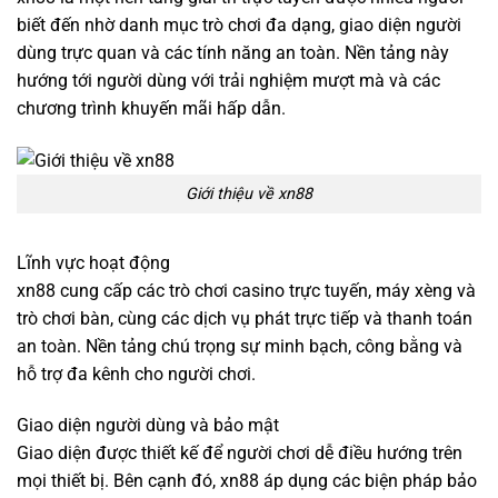
biết đến nhờ danh mục trò chơi đa dạng, giao diện người
dùng trực quan và các tính năng an toàn. Nền tảng này
hướng tới người dùng với trải nghiệm mượt mà và các
chương trình khuyến mãi hấp dẫn.
Giới thiệu về xn88
Lĩnh vực hoạt động
xn88 cung cấp các trò chơi casino trực tuyến, máy xèng và
trò chơi bàn, cùng các dịch vụ phát trực tiếp và thanh toán
an toàn. Nền tảng chú trọng sự minh bạch, công bằng và
hỗ trợ đa kênh cho người chơi.
Giao diện người dùng và bảo mật
Giao diện được thiết kế để người chơi dễ điều hướng trên
mọi thiết bị. Bên cạnh đó, xn88 áp dụng các biện pháp bảo