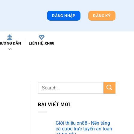
ĐĂNG NHẬP
ĐĂNG KÝ
HƯỚNG DẪN
LIÊN HỆ XN88
BÀI VIẾT MỚI
Giới thiệu xn88 - Nền tảng
cá cược trực tuyến an toàn