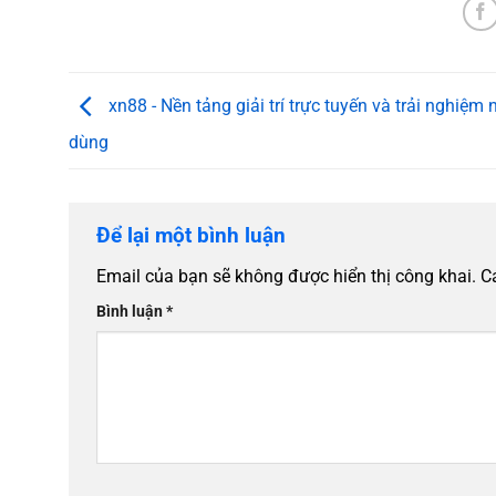
xn88 - Nền tảng giải trí trực tuyến và trải nghiệm 
dùng
Để lại một bình luận
Email của bạn sẽ không được hiển thị công khai.
C
Bình luận
*