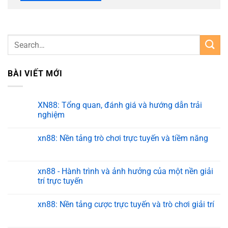
BÀI VIẾT MỚI
XN88: Tổng quan, đánh giá và hướng dẫn trải
nghiệm
xn88: Nền tảng trò chơi trực tuyến và tiềm năng
xn88 - Hành trình và ảnh hưởng của một nền giải
trí trực tuyến
xn88: Nền tảng cược trực tuyến và trò chơi giải trí