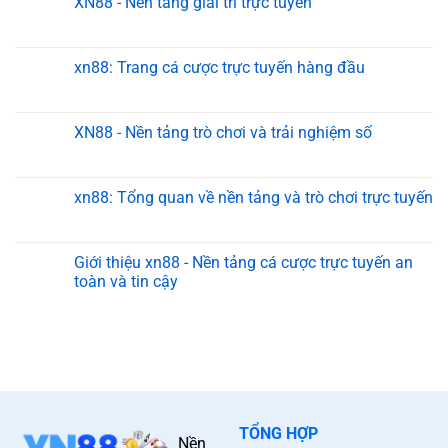
XN88 - Nền tảng giải trí trực tuyến
xn88: Trang cá cược trực tuyến hàng đầu
XN88 - Nền tảng trò chơi và trải nghiệm số
xn88: Tổng quan về nền tảng và trò chơi trực tuyến
Giới thiệu xn88 - Nền tảng cá cược trực tuyến an
toàn và tin cậy
TỔNG HỢP
Nền