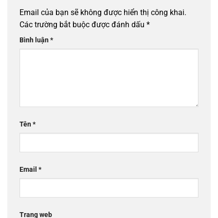
Email của bạn sẽ không được hiển thị công khai.
Các trường bắt buộc được đánh dấu
*
Bình luận
*
Tên
*
Email
*
Trang web