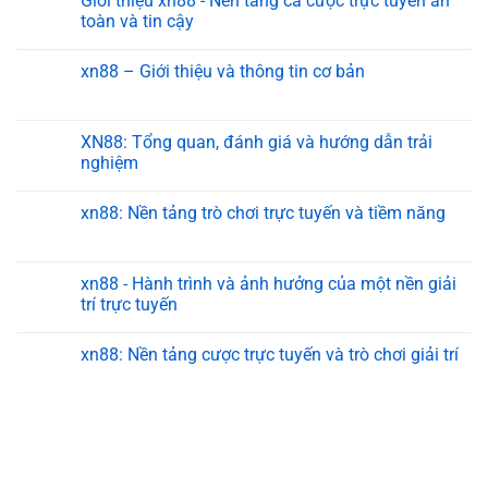
Giới thiệu xn88 - Nền tảng cá cược trực tuyến an
toàn và tin cậy
xn88 – Giới thiệu và thông tin cơ bản
XN88: Tổng quan, đánh giá và hướng dẫn trải
nghiệm
xn88: Nền tảng trò chơi trực tuyến và tiềm năng
xn88 - Hành trình và ảnh hưởng của một nền giải
trí trực tuyến
xn88: Nền tảng cược trực tuyến và trò chơi giải trí