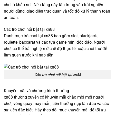
chơi ở khắp nơi. Nền tảng này tập trung vào trải nghiệm
người dùng, giao diện trực quan và tốc độ xử lý thanh toán
an toàn.
Các trò chơi nổi bật tại xn88
Danh mục trò chơi tại xn88 bao gồm slot, blackjack,
roulette, baccarat và các tựa game mini độc đáo. Người
chơi có thể trải nghiệm ở chế độ thực tế hoặc chơi thử để
làm quen trước khi nạp tiền.
Các trò chơi nổi bật tại xn88
Khuyến mãi và chương trình thưởng
xn88 thường xuyên có khuyến mãi chào mời mới người
chơi, vòng quay may mắn, tiền thưởng nạp lần đầu và các
sự kiện đặc biệt. Hãy theo dõi mục khuyến mãi để tối ưu