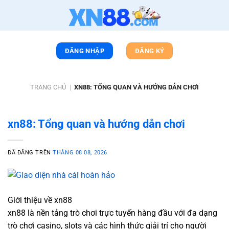
Chuyển
đến
nội
dung
ĐĂNG NHẬP
ĐĂNG KÝ
TRANG CHỦ
|
XN88: TỔNG QUAN VÀ HƯỚNG DẪN CHƠI
xn88: Tổng quan và hướng dẫn chơi
ĐÃ ĐĂNG TRÊN
THÁNG 08 08, 2026
Giới thiệu về xn88
xn88 là nền tảng trò chơi trực tuyến hàng đầu với đa dạng
trò chơi casino, slots và các hình thức giải trí cho người