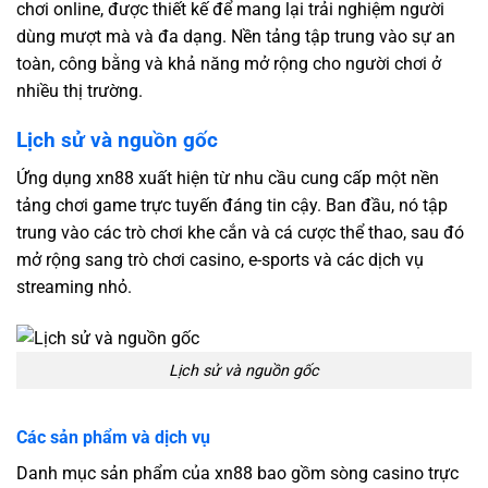
chơi online, được thiết kế để mang lại trải nghiệm người
dùng mượt mà và đa dạng. Nền tảng tập trung vào sự an
toàn, công bằng và khả năng mở rộng cho người chơi ở
nhiều thị trường.
Lịch sử và nguồn gốc
Ứng dụng xn88 xuất hiện từ nhu cầu cung cấp một nền
tảng chơi game trực tuyến đáng tin cậy. Ban đầu, nó tập
trung vào các trò chơi khe cắn và cá cược thể thao, sau đó
mở rộng sang trò chơi casino, e-sports và các dịch vụ
streaming nhỏ.
Lịch sử và nguồn gốc
Các sản phẩm và dịch vụ
Danh mục sản phẩm của xn88 bao gồm sòng casino trực