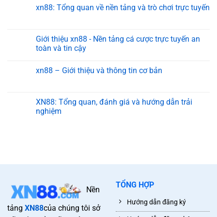
xn88: Tổng quan về nền tảng và trò chơi trực tuyến
Giới thiệu xn88 - Nền tảng cá cược trực tuyến an
toàn và tin cậy
xn88 – Giới thiệu và thông tin cơ bản
XN88: Tổng quan, đánh giá và hướng dẫn trải
nghiệm
TỔNG HỢP
Nền
Hướng dẫn đăng ký
tảng
XN88
của chúng tôi sở