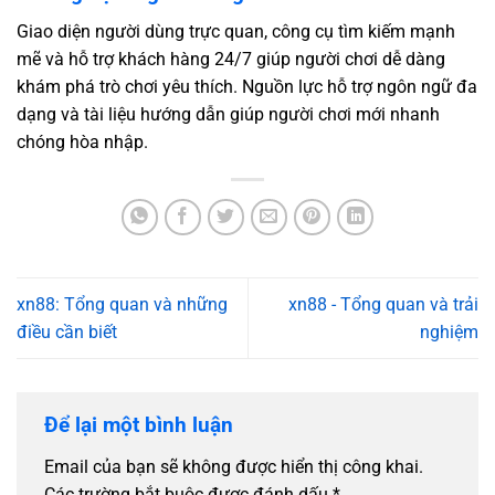
Giao diện người dùng trực quan, công cụ tìm kiếm mạnh
mẽ và hỗ trợ khách hàng 24/7 giúp người chơi dễ dàng
khám phá trò chơi yêu thích. Nguồn lực hỗ trợ ngôn ngữ đa
dạng và tài liệu hướng dẫn giúp người chơi mới nhanh
chóng hòa nhập.
xn88: Tổng quan và những
xn88 - Tổng quan và trải
điều cần biết
nghiệm
Để lại một bình luận
Email của bạn sẽ không được hiển thị công khai.
Các trường bắt buộc được đánh dấu
*