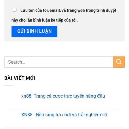
Lưu tên của tôi, email, và trang web trong trình duyệt
này cho lần bình luận kế tiếp của tôi.
BÀI VIẾT MỚI
xn88: Trang cá cược trực tuyến hàng đầu
XN88 - Nền tảng trò chơi và trải nghiệm số